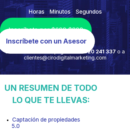
Horas
Minutos
Segundos
Inscríbete por $̶6̶9̶9̶ $399
Inscríbete con un Asesor
Envia tu voucher de pago al
+51 920 241 337
o a
clientes@cirodigitalmarketing.com
UN RESUMEN DE TODO
LO QUE TE LLEVAS:
Captación de propiedades
5.0